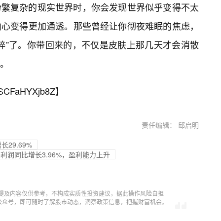
纷繁复杂的现实世界时，你会发现世界似乎变得不太
内心变得更加通透。那些曾经让你彻夜难眠的焦虑，
碎”了。你带回来的，不仅是皮肤上那几天才会消散
。
SCFaHYXjb8Z
】
责任编辑： 邱启明
29.69%
：净利润同比增长3.96%，盈利能力上升
提及内容仅供参考，不构成实质性投资建议，据此操作风险自担
信公众号，即可随时了解股市动态，洞察政策信息，把握财富机会。