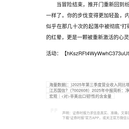
当冒险结束，推开门重新回到
一样了。你的步伐变得更加轻盈，
似乎在那几十次的起落中被彻底“打
的红晕，更是一颗被重新激活的心灵
活动：【
hKszRFt4WyWwhC373uU
海量数据{：}2025年第三季度营业收入同比增长
江苏国信?（?002608）2025年中报简析
宏观｜<对>非美出口韧!性的含金量
声明：证券时报力求信息真实、准确，文章
下载“证券时报”官方APP，或关注官方微