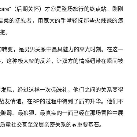
rcare”（后期关怀）才🙂是整场旅行的终点站。刚刚
温柔的抚慰者，用宽大的手掌轻抚那些火辣辣的痕
抱。
”的转变，是男男关系中最具魅力的高光时刻。在这一
，这种极大🌸的反差，让双方的情感纽带在瞬间被
发现，经过这样一次🤔洗礼，他们之间的关系变得
的战友情谊，在SP的过程中得到了质的升华。他们不
最脆弱、最狼狈、最真实的一面已经在那场冒险中展
质量社交甚至深层亲密关系的🔥重要基石。