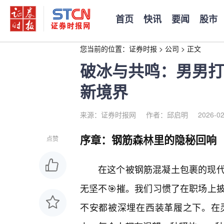
首页
快讯
要闻
股市
您当前的位置：
证券时报
>
公司
>
正文
破冰与共鸣：男男打
新境界
来源：证券时报网
作者：邱启明
2026-02
序章：钢筋森林里的隐秘回响
点赞
在这个被钢筋混凝土包裹的现代
无坚不🎯摧。我们习惯了在职场上
不安都被深埋在西装革履之下。在