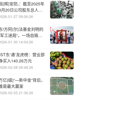
恒{辉}安防,：截至2025年
8月20日公司股东总人数
15248户
2026-01-27 09:06:26
东!方阿{尔}法基金刘明的
“军工迷局”，一场自毁的
豪赌
2026-01-30 14:04:26
*ST东‘通’龙虎榜：营业部
净买入140.26万元
2026-02-08 09:48:26
万亿{级}“—新中金”背后，
谁是最大赢家
2026-02-03 21:36:26