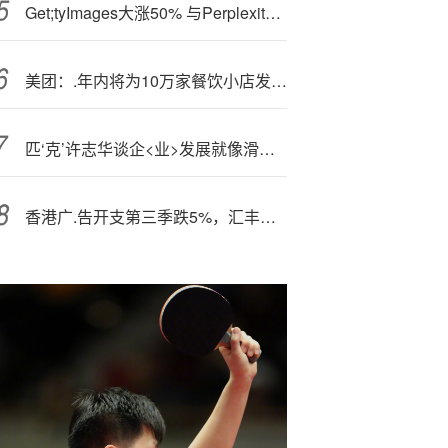
Get;tyImages大涨50% 与Perplexity达成AI搜索图片合作协议
美团：.年内将为10万家餐饮小店发放最高5万元助力金
匹‘克’许志华谈企<业>发展就像滑翔伞：借最艰难的逆风攀登，换前所未有的腾飞高度
香港广.告开支第三季跌5%，汇丰广告支出削13%