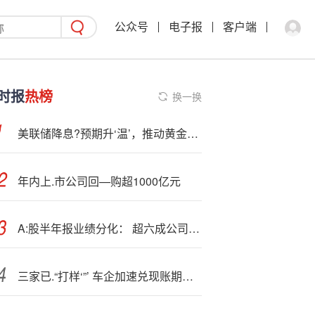
公众号
电子报
客户端
时报
热榜
换一换
美联储降息?预期升‘温’，推动黄金继续走高
年内上.市公司回—购超1000亿元
A:股半年报业绩分化： 超六成公司净利增长 头部企业表现亮眼
三家已.“打样‘”’ 车企加速兑现账期承诺