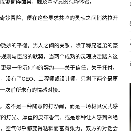
能够撕碎面具、触及本💡真的纯粹体验。
的奇妙冒险，便在这些寻求共鸣的灵魂之间悄然拉开
种微妙的平衡。男人之间的关系，除了称兄道弟的豪
于规则与臣服的默契。当两个成熟的灵魂决定踏入这
，更是一份沉甸甸的契约——关于信任，关于托付。
，没有了CEO、工程师或设计师，只剩下两个最原
一次前所未有的情感对接。
”。这不是一种随意的打🙂闹，而是一场极具仪式感
的灯光、厚重的皮革香气、或是那种让人感到🌸绝
里，空气似乎都变得粘稠而富有张力。双方的对话会