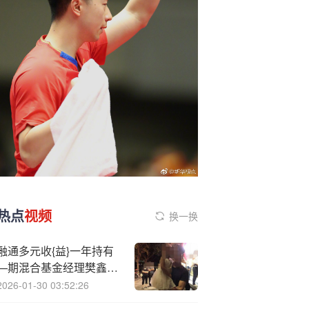
热点
视频
换一换
融通多元收{益}一年持有
—期混合基金经理樊鑫离
任
2026-01-30 03:52:26