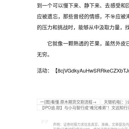
到一个可以慢下来、静下来、去感受和
应被遗忘，那些曾经的情感，不🎯应被
的压力和挑战时，能够从中汲取力量，
它就像一颗熟透的芒果，虽然外皮
无穷。
活动：【
8cjVGdkyAuHwSRRkeCZXbTJ
一{图}看懂.原木期货交割流程→
天银机电{：
【IPO追.踪】与小马智行成“难兄难弟”！文远知
声明：证券时报力求信息真实、准确，文章提及内