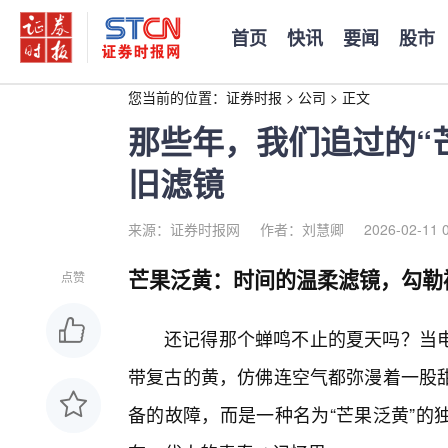
首页
快讯
要闻
股市
您当前的位置：
证券时报
>
公司
>
正文
那些年，我们追过的“
旧滤镜
来源：证券时报网
作者：刘慧卿
2026-02-11 
芒果泛黄：时间的温柔滤镜，勾勒
点赞
还记得那个蝉鸣不止的夏天吗？当
带复古的黄，仿佛连空气都弥漫着一股
备的故障，而是一种名为“芒果泛黄”的