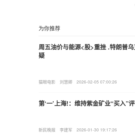
为你推荐
周五油价与能源<股>重挫 .特朗普
疑
猫眼电影
刘慧卿
2026-02-05 07:00:26
第‘一’上海!：维持紫金矿业“买入”评级
新民晚报
李建军
2026-01-30 19:17:26