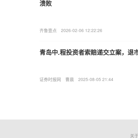
溃败
齐鲁壹点
2026-02-06 12:22:26
青岛中.程投资者索赔递交立案，退
证券时报网
曹晨
2025-08-05 21:44
关