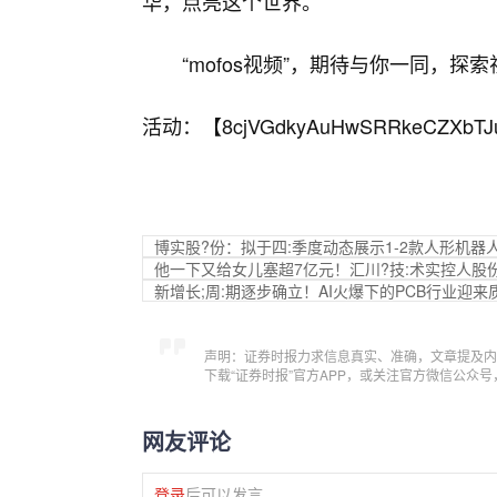
华，点亮这个世界。
“mofos视频”，期待与你一同，
活动：【
8cjVGdkyAuHwSRRkeCZXbTJ
博实股?份：拟于四:季度动态展示1-2款人形机器
他一下又给女儿塞超7亿元！汇川?技:术实控人股份
新增长;周:期逐步确立！AI火爆下的PCB行业迎来
声明：证券时报力求信息真实、准确，文章提及内
下载“证券时报”官方APP，或关注官方微信公众
网友评论
登录
后可以发言