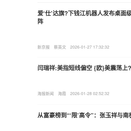
爱‘仕’达旗?下钱江机器人发布桌面
阵
新京报
蔡英文
2026-01-27 17:32:32
闫瑞祥:美指短线偏空 {欧}美震荡上
海报新闻
海霞
2026-01-28 02:52:32
从富豪榜到“‘限’高令”：张玉祥与南