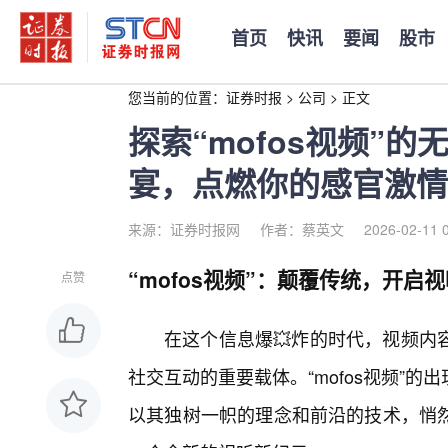
首页
快讯
要闻
股市
您当前的位置：
证券时报
>
公司
>
正文
探索“mofos视频”
宴，点燃你的感官激情
来源：证券时报网
作者：蔡英文
2026-02-11 
“mofos视频”：颠覆传统，开启
点赞
在这个信息爆💥炸的时代，视频内
社交互动的重要载体。“mofos视频”
以其独树一帜的理念和前沿的技术，悄然