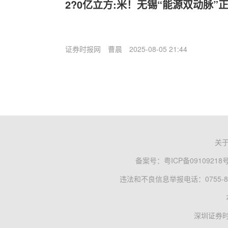
2?0亿立方:米！无锡“能源双动脉”
证券时报网
曹晨
2025-08-05 21:44
关
备案号：
粤ICP备09109218
违法和不良信息举报电话：0755-83
深圳证券